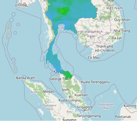
WHAT is DustBoy
INFO
VIDEO
NEWS and ARTICLES
PARTNERS
SITEMAP
CONTACT US